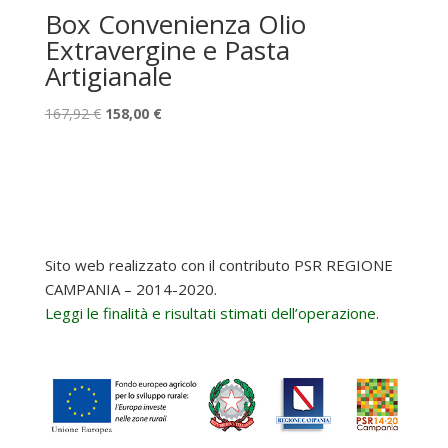
Box Convenienza Olio
Extravergine e Pasta
Artigianale
Il
Il
167,92
€
158,00
€
prezzo
prezzo
originale
attuale
era:
è:
167,92 €.
158,00 €.
Sito web realizzato con il contributo PSR REGIONE
CAMPANIA – 2014-2020.
Leggi le finalità e risultati stimati dell’operazione.