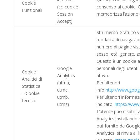
Cookie
(cc_cookie
consenso ai cookie. 
Funzionali
Session
memeorizza l’azione 
Accept)
Strumento Gratuito vol
modalità di navigazion
numero di pagine vist
sesso, età, genere, z
Questo è un cookie a
Google
personali degli utenti
Cookie
Analytics
attivo.
Analitici di
(utma,
Per ulteriori
Statistica
utmc,
info
http://www.googl
– Cookie
utmb,
Per ulteriori informazio
tecnico
utmz)
indicato:
https://www.
L’utente può disabilit
Analytics installando
out fornito da Google.
Analytics, si rinvia al 