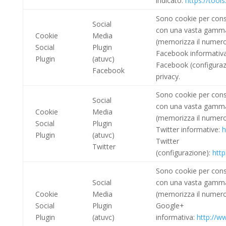
indicato:
https://too
Sono cookie per consen
Social
con una vasta gamma 
Cookie
Media
(memorizza il numero
Social
Plugin
Facebook informativ
Plugin
(atuvc)
Facebook (configuraz
Facebook
privacy.
Sono cookie per consen
Social
con una vasta gamma 
Cookie
Media
(memorizza il numero
Social
Plugin
Twitter informative:
h
Plugin
(atuvc)
Twitter
Twitter
(configurazione):
http
Sono cookie per consen
Social
con una vasta gamma 
Cookie
Media
(memorizza il numero
Social
Plugin
Google+
Plugin
(atuvc)
informativa:
http://ww