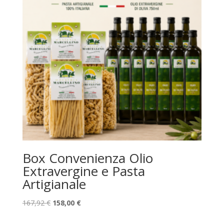
Box Convenienza Olio
Extravergine e Pasta
Artigianale
Il
Il
167,92
€
158,00
€
prezzo
prezzo