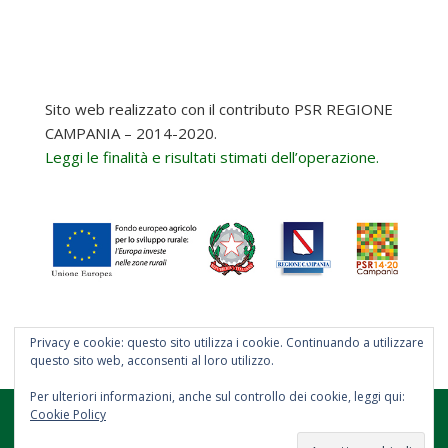
originale
attuale
era:
è:
167,92 €.
158,00 €.
Sito web realizzato con il contributo PSR REGIONE
CAMPANIA – 2014-2020.
Leggi le finalità e risultati stimati dell’operazione.
Privacy e cookie: questo sito utilizza i cookie. Continuando a utilizzare
questo sito web, acconsenti al loro utilizzo.
Per ulteriori informazioni, anche sul controllo dei cookie, leggi qui:
Cookie Policy
Progettato da Salvatore Avolio | Copyright ©